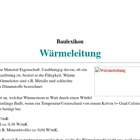
Baulexikon
Wärmeleitung
ine Material-Eigenschaft. Unabhängig davon, ob ein
 gasförmig ist, besitzt er die Fähigkeit, Wärme
ärmeleiter sind z.B. Metalle und schlechte
s Dämmstoffe bezeichnet.
bt an, welcher Wärmestrom in Watt durch einen Würfel
nlänge fließt, wenn ein Temperatur-Unterschied von einem Kelvin (= Grad Celsius)
 beträgt bei
 W/mK
l ca. 0,36 W/mK
.B. Mineralwolle) ca. 0,04 W/mK.
Bauteil-Konstruktionen vergleichen, reicht die Wärmeleitzahl nicht aus, weil sie 