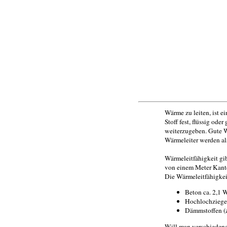
Wärme zu leiten, ist e
Stoff fest, flüssig oder
weiterzugeben. Gute W
Wärmeleiter werden al
Wärmeleitfähigkeit gi
von einem Meter Kante
Die Wärmeleitfähigkeit
Beton ca. 2,1
Hochlochziege
Dämmstoffen (z
Will man verschiedene 